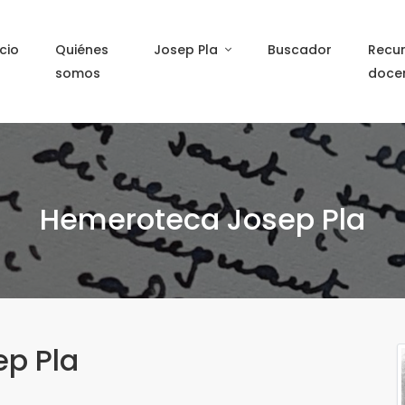
icio
Quiénes
Josep Pla
Buscador
Recu
somos
doce
Hemeroteca Josep Pla
ep Pla