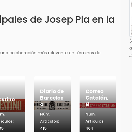
pales de Josep Pla en la
(
d
 una colaboración más relevante en términos de
J
Diario de
Correo
Barcelon
Catalán,
estino
a
El
m.
Núm.
Núm.
tículos:
Artículos:
Artículos:
05
415
464