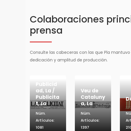
Colaboraciones princi
prensa
Consulte las cabeceras con las que Pla mantuvo
dedicación y amplitud de producción.
Publicid
ad, La /
Veu de
Publicita
Cataluny
D
t, La
a, La
Núm.
Núm.
Nú
Artículos:
Artículos:
Ar
1081
1397
21