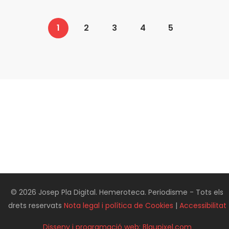
1
2
3
4
5
© 2026 Josep Pla Digital. Hemeroteca. Periodisme - Tots els
drets reservats
Nota legal i política de Cookies
|
Accessibilitat
Disseny i programació web: Blaupixel.com