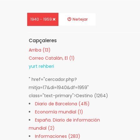
Netejar
1940 - 1959
Capçaleres
Arriba (13)
Correo Catalán, El (1)
yurt rehberi
" href="cercador.php?
mitja=17&di=1940&df=1959"
class="text-primary">Destino
(1264)
Diario de Barcelona (415)
Economía mundial (1)
España. Diario de información
mundial (2)
Informaciones (283)