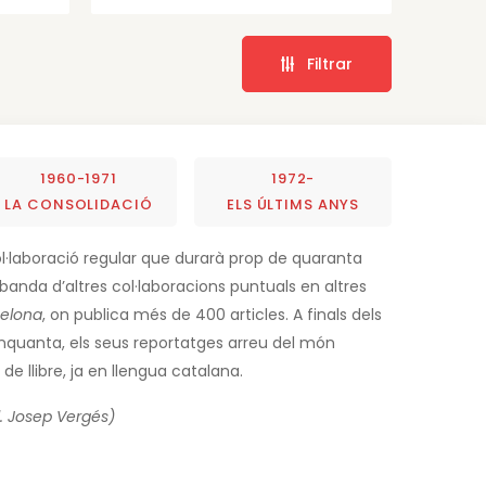
Filtrar
1960-1971
1972-
LA CONSOLIDACIÓ
ELS ÚLTIMS ANYS
 col·laboració regular que durarà prop de quaranta
banda d’altres col·laboracions puntuals en altres
celona
, on publica més de 400 articles. A finals dels
inquanta, els seus reportatges arreu del món
e llibre, ja en llengua catalana.
l. Josep Vergés)