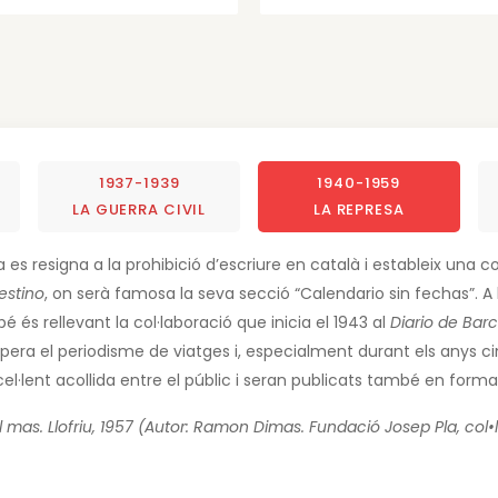
1937-1939
1940-1959
LA GUERRA CIVIL
LA REPRESA
la es resigna a la prohibició d’escriure en català i estableix una
estino
, on serà famosa la seva secció “Calendario sin fechas”. A 
mbé és rellevant la col·laboració que inicia el 1943 al
Diario de Bar
pera el periodisme de viatges i, especialment durant els anys c
l·lent acollida entre el públic i seran publicats també en forma d
 mas. Llofriu, 1957 (Autor: Ramon Dimas. Fundació Josep Pla, col•