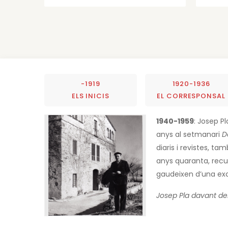
-1919
1920-1936
ELS INICIS
EL CORRESPONSAL
1940-1959
: Josep P
anys al setmanari
D
diaris i revistes, ta
anys quaranta, recu
gaudeixen d’una exce
Josep Pla davant del