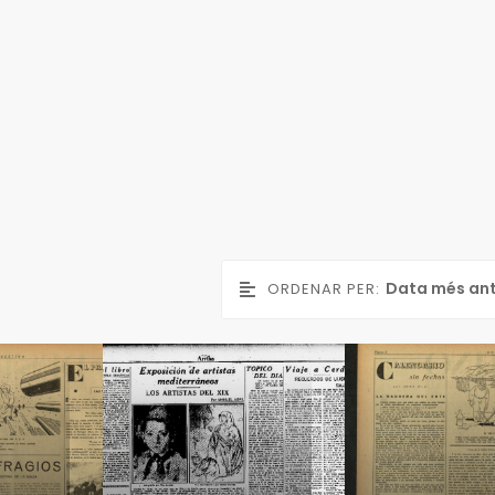
Data més an
ORDENAR PER:
5