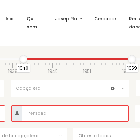
Inici
Qui
Josep Pla
Cercador
Recu
som
doc
1940
1959
1938
1945
1951
1958
Capçalera
 de la capçalera
Obres citades