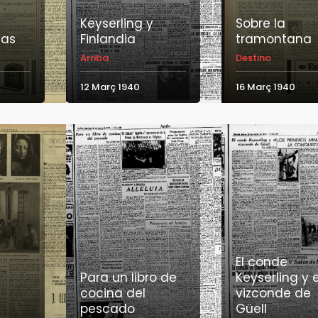
Keyserling y
Sobre la
zas
Finlandia
tramontana
Arriba
Destino
12 Març 1940
16 Març 1940
El conde
Para un libro de
Keyserling y e
cocina del
vizconde de
pescado
Güell