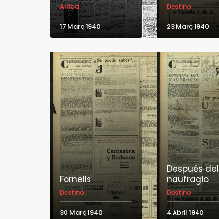
Arriba
Destino
17 Març 1940
23 Març 1940
Después del
Fornells
naufragio
Destino
Destino
30 Març 1940
4 Abril 1940