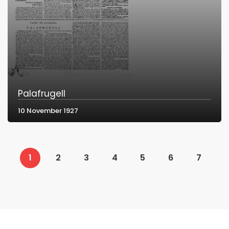
Palafrugell
10 November 1927
1
2
3
4
5
6
7