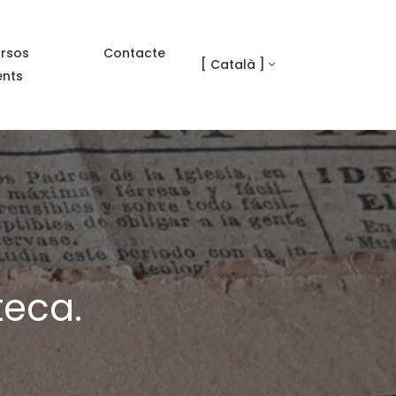
rsos
Contacte
[ Català ]
ents
teca.