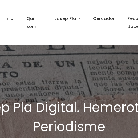
Inici
Qui
Josep Pla
Cercador
Recu
som
doc
p Pla Digital. Hemero
Periodisme