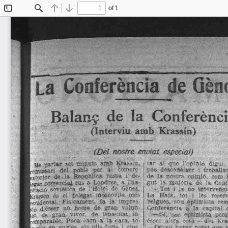
of 1
Toggle
Find
Previous
Next
Sidebar
La
  Conferència
  de
 Gèno
B
a
l
a
n
ç
d e 
l
a
C
o
n
f
e
r
è
n
c
( I n t e r v i u
a m b
K r a s s í n ) 
.
.
.
.
( D e l
nos
 fre
enviat 
especial) 
Ue
  parlar  ss'.
  miautó
amb
  Kras.àm,  
tar 
al  que
  J'optQiò
dig1!? 
l-^austari
del 
poble 
per 
i i
Comerç 
kjke4Ór
  dencítiïèixtr
1
 trçt^Jiar
  la  nostra
  opinió,
  com  
de-!a
Bepubü··a
russa
í-de> 
gut
la  majoria  d*  la
  Conf
legat
 .cMQ^rciaj.
  rus  a
  Londrt*.
  3  i laa-
t i t a d ó  ««viètfcà
d"
  l'Hbtíl
df
Oénes. 
— T<n
  1 .a
DO
 u3t«rvenc!
kc-aísto
és  el  delegat
mosfi^vi"*  iné.> 
,
La
Haia,
u.x 
\
les
reser
 oJe-tita!.
 -Físicameut.
la 
ia  impre? 
belguis,
  ROU
  optimista  res
LIÓ
 d'éseer
un  home 
de
grati
mtan-
Conferència
a 
la  --apital
jai.
de 
gran
vivor,
de
féaacitat
m 
—iSi.
  -sóc.  optimií·ta 
perq
J-fimpàrable.
  Pooa  --arn  a 
la
  «
 ara.  to-
ésser
aUra  i-osa
 —diu 
Kra
j i
  ella en
  anglès,
  els
  ulls
  torts  i
  vius,
 !'  
—
 fDeveu
  haver  notat que 