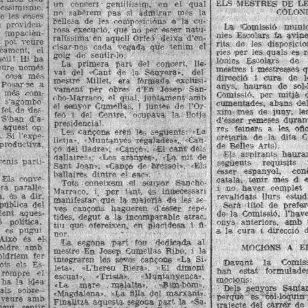
un
coocerf.
geniilifsifn.
en 
et 
qual 
EU5
  MESTRES
  DE
  L 
pessimisme. 
n i
sabérem
pas 
íi
aflrfiirar
més  la  bellesa  de  les
cOLOif
e  les  cotns  
  coHWiopIclònà
-a  la  cu-rosa
n
  providen-
  execució,
  que  no  per
  éeser
  natu-
La 
'Comissió
munic
impaiièn-cia
ralfssima
  en  aquell
  Orfeó
deixa  d'en-cisa
nies  Escolars 
ta  avine
  pot  veure  
 r-no.-.
  cada
vegada 
que 
tenim  el  
rits
da 
les 
disposicio
cament,
el 
goig
do;
  Mentir-lo.  
ries  per  les  quals  es  
àcil!
Hi  ha  
lònies
Escolars 
de 
eure
només  
La
primera 
pan
líel
coqcert,
lle-
mestres
  i
  mestresses
 q
  onsa
  més  
vat
del 
-Cant 
de 
la 
Senyera*, 
del 
mostro
direcció
i 
cura 
de 
l
Po.sar
 se 
a 
amb 
Mület,
«ra
Mrmaía
exclusi-
hauran 
de 
sol
uiés
  /-om-ples. 
varaenl'
  per
obres
d'En
Jósep
San-
Comissió,
per
mitjà 
s'agombo 
cho-llarraco.
  el  qual. juntament  amb  
  abans
  de
 fet.de  "des-coneixcr-lee  no 
el
  senyor
  Cumotías,
I
  juntés
  de  l'Or  
x i m
mes 
de
juny.
le
  S'han
d'a-tacar  los  'ftQcultat-s 
teó
  i 
del 
Centre, 
ocupava 
l a
llotja 
d'ésser
remeses
  durant
 aquest
  op  
presidencial. 
feiners 
a 
les.  of
 Sí i'e.ypo.  
Les
  cançons
  eren  les
  segiiènis:
  -La  
de 
la 
dita
C
productiva, 
lletja-.
-Muntanyes  regalades., 
-Can 
•;o  de!
  Arts).  
  lladrei-, 
-Cançó-'.
  «-El cant
  dèlí  
Lis
  aspirants 
hauran
dallairesN
'Los  aranyes-, 
^ t a  'nit 
* 
Sant
venis
p a r ü -rdlarò? 
següents
requisits
  Joanr-,
  «Cançó
  de
  brçEsól·. 
«Els 
ballairés
espanyoL
conè
dintre  e l
  sac».  
tenir  més  d 
e
EU  ronve-ms 
Tots
coneixem 
el 
senyor 
Sancho-
i
no 
haver 
complet 
ra
paral·le-la
Mamco.
i ,  per 
tant.  és 
innecessari 
manifestar'que 
llurs
estudi
,  és  a  dir, 
la
  majoïíÀ
de  lep  se-ves
pdblica  del  
Serà 
títol
de
prefar
cançons
hagueren
d'ésser
repe-tides,  degut  a 
lent
  aques-
de  la
  Comissió,
l'hav
la  incomparable  atrac.  
 
política, 
«nys
anteriors,  amb 
tiu
quo  ofereixen,  en 
^iaridesa 
i  fi-
 *t;  pugui  
a 
la  cura 
i
  direcció
d
nor. 
Això
é s
  eV  
l a
segona
part 
fou 
dedicada 
al 
mestre  En
eildre 
amb 
MOCIONS
  A
E
  Josep
  Cumellas
  Ribo.
  i  la  integraren 
oldríem
fer 
les
  sewos
  cançons
^La Si-
ots 
els
 E.-
Davant
la
Comiss
leta».
'L'hereu 
Blerav, 
^El
dimoni 
escuat», 
rf-mpre 
e! 
han
estat
formulades
•Trisia>.
-Muntanyenca', 
 ba  la  idea  corrent, 
moctons; 
• La
mare 
.
 maiàlta'. 
-«Ban-bom». 
«Magdalena-,
als.
  Mbre-fot.
Dejs
  seajorc
Sanía
' L a
  fljla,
  del  marxa.nt'  
  veure  amb  
perquè
es
col-lóquür
Fin^UUà
  aquesta
  segoca
  part.  la 
-Sa. 
ogut 
sentir 
  càrrér
  de 
lutarió
a  la
Pàtria»,
  de  l'actual  me-