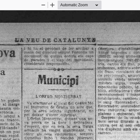
Zoom
Zoom
Out
In
L·A
V
E
U
D
E
C
A
T
A
L
U
N
S
» 
i
hi  lia  el
  propòsit
de  fer 
arribar  a  
Obertura 
d'esfabllmw
va  
nirtiis
  del direetot  senyor  Foronda  un  document 
AiiMS?
  Impostos 
i 
cot
de 
queisa 
eomra  els
  caps  
l « I - í í .
tercer
  trimestr
de
parades
  i 
el
  •cap
  dél  moviment,  considerats
montàrargues
flMl-SiJ)
  responsables. 
carros  eix
  fixe.  
troinolors,
  arbitris eobr
ci-
fixos, 
circulació
de
i
a 
/
 is  provisionals, anunci
Municipi 
venda 
terren
tnfisrpi-s
aigua,
inspec
^ 
espectarics
públics,
  id
blic*.
  edificacions  i  ob
reoonelsemeDt 
i
inspe
L'ORFEÓ 
MONTÍ-EíiBAT 
nstal-la-Mons.
 carabr·es
1»
  sang
Escorxador"!,  
N "  padem  pat.
"V'a
 efertaar*o  a!
  i
 v a i a^i
  Ceétré
 Mó 
Escorxador,  aveuradors.
a l
  màrge  •J«
ral
Instructiu
do  Gracia  un
  àiíle
  que.  
indústria,
anunc
hauria
  vol-
por
la
  seva
selecta
f-igtnflcació'.
no 
plafons
i  quioscos).
  I
erència.  
po'
deixar
  d'esso.r
  csmcmai.  
0
  ianqui  a  
Després
de 
la  citad
L'Orfeó
  Montserras.
  (lloant
  una, no-
wà
franco-
sernn
lliurats
a
v»
prova 
do 
la
finor
í 
dolicadesa 
pect* 
de  l a  
cutiva
per 
al  seu 
cob
i)'psporit.
  que  en  Wa 
la
  seva
  llarga  
  d'Holanda?  
via
  d'apremi  amb els
 
ai-"iació
ha 
vangut
maniféstant,
va 
uè,
  no  puc  
càrrecs. 
oferir
als
seus
éswJirèfttoj·s.
senyors 
Curoellas 
ssín 
ràpid. 
Rib'. 
i
Sanchó
Marracn, 
 cl mód
  csià 