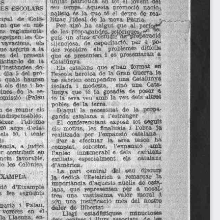
unitat
patriòtica
en  iot. el  jovent del 
E S  
w u
temps. 
Aquesta
promoció
  naclo-v 
iES
ESCOLAK; 
nalisia
  és  l a  que  té  el  deure  de  rea-
litzar
l'Ideal
  do  la  nova
P à t r i a
-
ipal
de
Colò-
nt  qne  en mè^  
Per
això
  ha 
calgut  que  a l
p e r í q j j '  
ns
reglamentà-
de  les
  rropagan^s,pelòniTU€§i/·xl
  ^ f ; guis  un
regetjten  les Co-
  a l l »  «restudi/
ae^preparacto 
silenciosa,  de
vavacions. 
els 
  capacitació,
per 
a 
po-der 
ne  aspirin  a  la  
resoldre 
els 
problemes
d i ü c ü s 
es 
del 
present 
anys. 
que  es 
presenten  1  os  presentaran 
a 
Catalunya. 
-Ucltar-lo de 
ia 
d'instàncies
do-cumentades,
Els
catalans
quo
  s'han
lormat 
ao 
l'escola  heroica  d
l  dia  5 del
  prò-
s  quals 
hauran 
  els  dies  i  ho-res 
i 
modesta,
sinó
una 
Cata-
icjncs  de 
la 
se-cretaria 
lunya
que  té. l a 
gosadia 
de
  posar
  a  
omissió
(Palau 
do  Belles
to
  la
  seva
 veu  amb  la  veu dels  altres  pobles  de  la  terra.
D'aquí
la
necessitat
de 
l a 
propa-ganda 
  de  reunir  els 
catalana 
a 
l'estranger 
indispensable»; 
ésser
ixer 
l'idioma 
català,
El
conferenciant
exposà
tot  seguit  els  motius,  les 
tiO  anys
d'edat 
finalitats 
i 
l'obra 
ja  realitzada 
els 
50,  t 
tenir 
revalidats
per
l'expansió
catalana 
;. 
Per 
a 
efectuar 
l a
seva
tasca
ha 
comptat, 
sobretot,
l'expansió
amh 
l'aplec 
ència,
a.
  judici  
innnmerabl e 
dels 
catUani 
er
  contribuït
en 
exütats,
especialment 
els 
catalana 
nota
í s v o n b l e , 
d'Amèrica. 
e  les
  Colònies  
La
part 
central 
del 
seu 
discurs 
la 
dedicà
l'Estelrich  a 
remarcar 
là 
DCAMPH 
importància
  d'aquests
  nuclis  de  catar  jans. 
ió 
d'Eixamplà 
que 
representen 
per 
a 
nosal-
 
les
segütjnts 
tres
nna
vastíssima
valor 
moral 
í. 
són
una
justificació
més  del 
nostre 
daler 
maxia
i 
Palau, 
de
llibertat 
  Voreres 
en 
el 
trajecte  del
Llegí 
estadfsttíqueis
minucioses 
dels
 la  Llacuna, en-
  centres
  1
  llurs
associats,
  de 
les 
revistes 