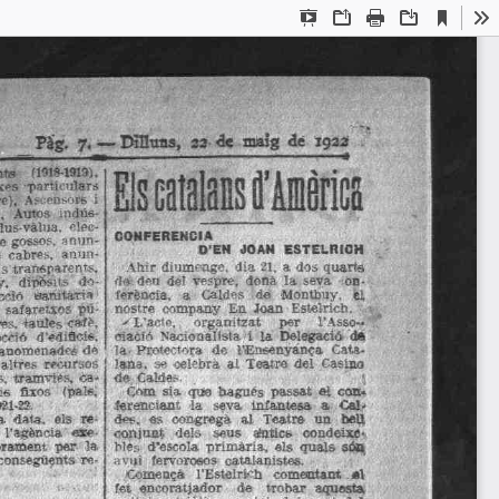
Current
Presentation
Open
Print
Download
To
View
Mode
P à g .
7 .  —
  D i ï ï n n s ,
22
m a i g
  à é
i g a a 
itB
flOie-1919). 
xes 
particulars 
e},
  Ascensors  i  
,
Amos
indús-tria,
plus-vàlua. 
éíec-
CONFERENCIA 
e
  gossos,
 anim-
  cabres,
  anun-
D'EN 
JOAN 
ESTELRICH 
s 
transparent*, 
antmeis 
Ahir
  diumenge,  dia
  21.
  a  dos  quarts  da  den  de!  vespre,
y,
dipifeis
do-
donà
  la
  seva
on-
ció 
sanitàTia 
ferència,
a 
Caldes 
d é
Montbuy.
  fel  nostre  company  E
- safareixos pii-
Estclrich. 
res,  taules
  cafè.  
'
L'acte, 
organitzat 
per 
l'Asso—'' 
cció
d'edifleis. 
aiaòfó
Nacionalista  i 
la
  Delegació
  da 
  anomenadeé
  de  
là.
  ProtectAra  de
l'Ensenyança
Cata-lana,  se  celebra  ai  
  re-Mirsos 
al'ro.-
  tramvies,  ca-rros
is
fixos
(pals. 
Com
  sia  que
  hagués
  passat
  el  con-ferenciant 
Wl-Z?.  
la
seva
infantesa 
a 
Cal' 
dot.
es
congregà
a l 
Teatre 
un
bell 
oonjunï
a  data.
0I3
  te-bn's 
dels
seus
alntics 
condeixe-
l'agència
«re-
Mer.
  d'escola
primària,
  els  quals  s ó n  
rament 
per 
l a  
avid
fervoroses 
catalanistes. 
 consegüents
  re-
Comença
l'EstelrKh
comentant 
«1 
fet
encoratjador 
de 
trobar
aquesta 