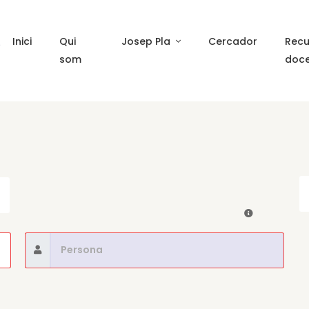
Inici
Qui
Josep Pla
Cercador
Recu
som
doc