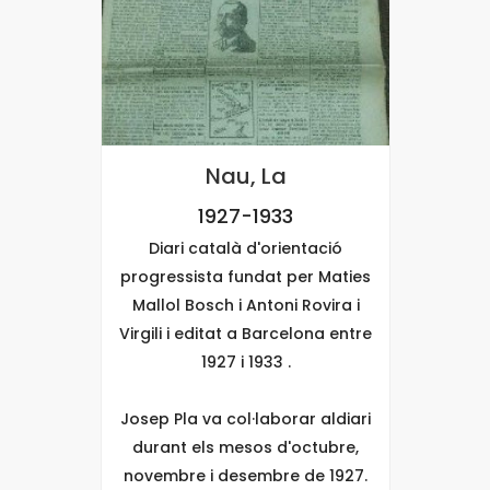
Nau, La
1927-1933
Perp
Diari català d'orientació
progressista fundat per Maties
1 Gene
Mallol Bosch i Antoni Rovira i
Virgili i editat a Barcelona entre
1927 i 1933 .
Josep Pla va col·laborar aldiari
durant els mesos d'octubre,
novembre i desembre de 1927.