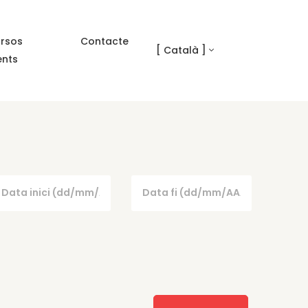
rsos
Contacte
[ Català ]
ents