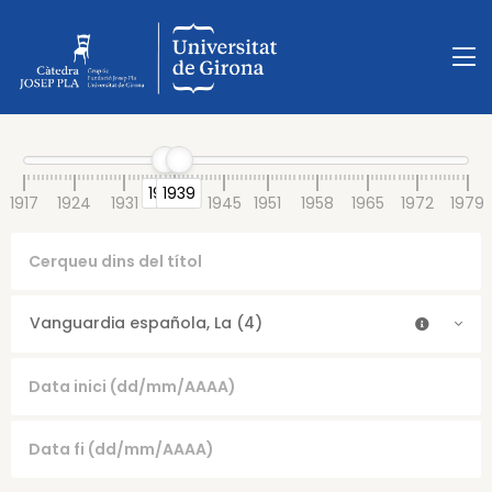
1937
1939
1917
1924
1931
1938
1945
1951
1958
1965
1972
1979
Vanguardia española, La (4)