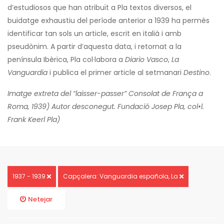
d’estudiosos que han atribuït a Pla textos diversos, el
buidatge exhaustiu del període anterior a 1939 ha permès
identificar tan sols un article, escrit en italià i amb
pseudònim. A partir d’aquesta data, i retornat a la
península Ibèrica, Pla col·labora a
Diario Vasco
,
La
Vanguardia
i publica el primer article al setmanari
Destino
.
Imatge extreta del “laisser-passer” Consolat de França a
Roma, 1939) Autor desconegut. Fundació Josep Pla, col•l.
Frank Keerl Pla)
1937 - 1939
Capçalera: Vanguardia española, La
Netejar