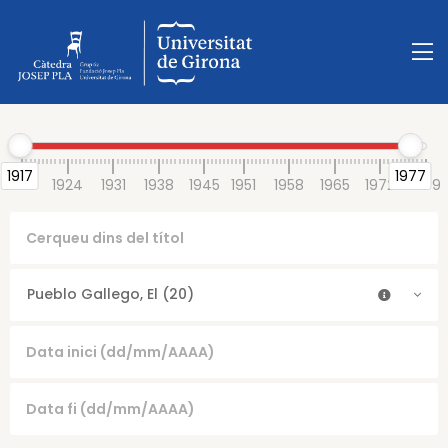
1917
1977
1917
1924
1931
1938
1945
1951
1958
1965
1972
1979
Pueblo Gallego, El (20)