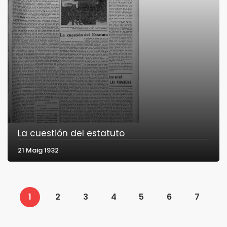
La cuestión del estatuto
21 Maig 1932
1
2
3
4
5
6
7