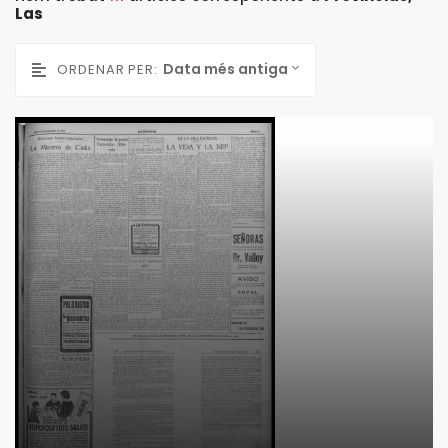
Las
Data més antiga
ORDENAR PER: