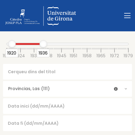
1920
1936
1917
1924
1931
1938
1945
1951
1958
1965
1972
1979
Provincias, Las (111)