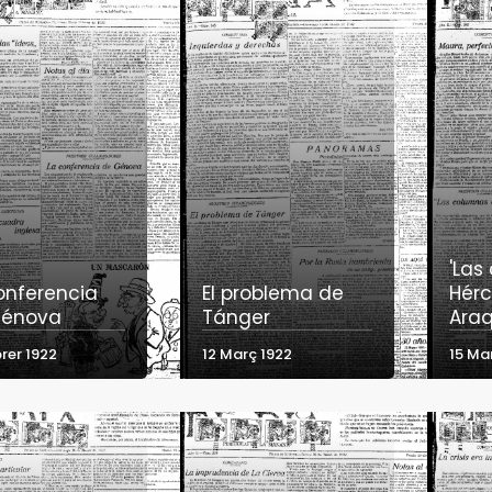
'Las
onferencia
El problema de
Hérc
Génova
Tánger
Araq
rer 1922
12 Març 1922
15 Ma