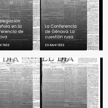
elegación
ñola en la
La Conferencia
erencia de
de Génova. La
ova
cuestión rusa
il 1922
23 Abril 1922