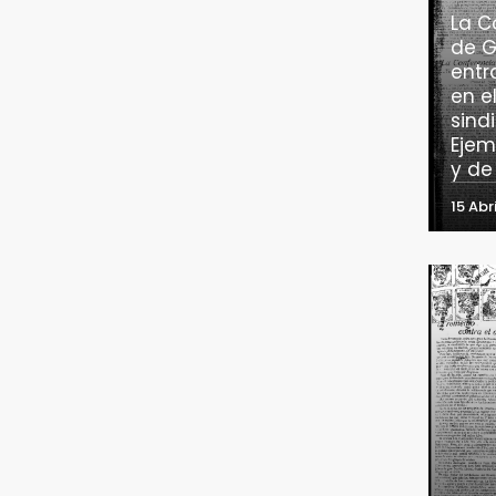
La C
de G
entr
en e
sind
Ejem
y de
15 Abr