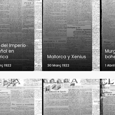
n del Imperio
ñol en
Murg
rica
Mallorca y Xenius
boh
rç 1922
30 Març 1922
1 Abri