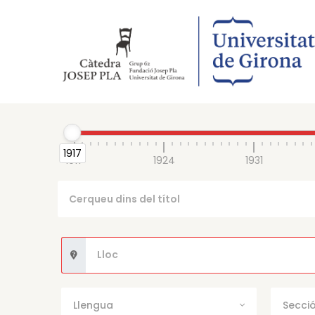
1917
1917
1924
1931
Llengua
Secció