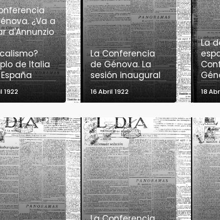
onferencia
énova. ¿Va a
ar d'Annunzio
l
La d
icalismo?
La Conferencia
espa
plo de Italia
de Génova. La
Conf
 España
sesión inaugural
Gén
il 1922
16 Abril 1922
18 Abr
La Conferencia