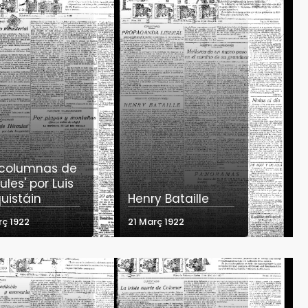
 columnas de
ules' por Luis
uistáin
Henry Bataille
rç 1922
21 Març 1922