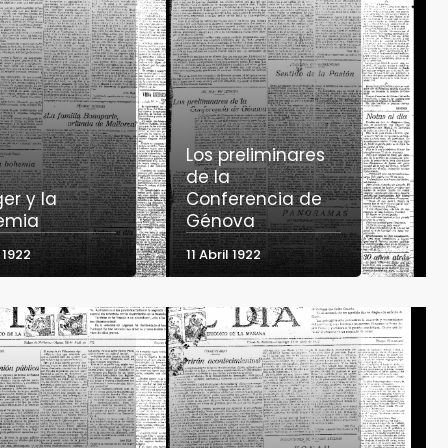
Los preliminares
de la
er y la
Conferencia de
emia
Génova
l 1922
11 Abril 1922