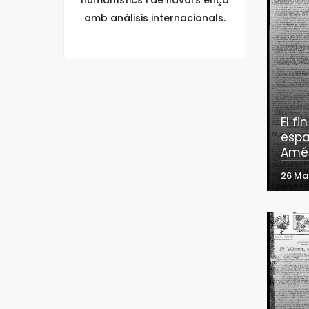
amb anàlisis internacionals.
El fi
espa
Amé
26 Ma