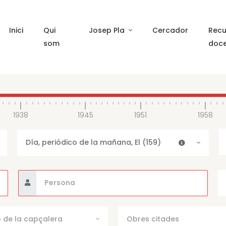
Inici
Qui
Josep Pla
Cercador
Recu
som
doc
1938
1945
1951
1958
Día, periódico de la mañana, El (159)
 de la capçalera
Obres citades