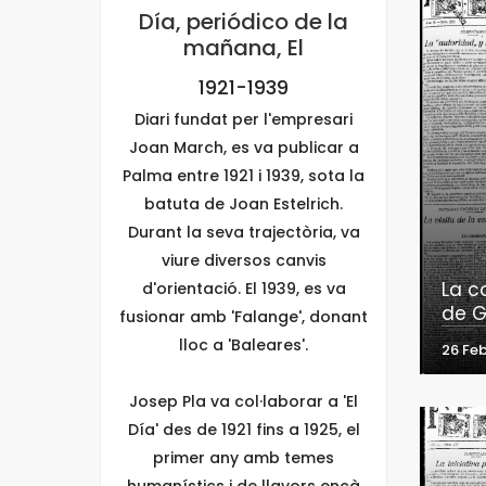
Día, periódico de la
mañana, El
1921-1939
Diari fundat per l'empresari
Joan March, es va publicar a
Palma entre 1921 i 1939, sota la
batuta de Joan Estelrich.
Durant la seva trajectòria, va
viure diversos canvis
La c
d'orientació. El 1939, es va
de 
fusionar amb 'Falange', donant
lloc a 'Baleares'.
26 Feb
Josep Pla va col·laborar a 'El
Día' des de 1921 fins a 1925, el
primer any amb temes
humanístics i de llavors ençà