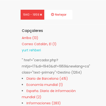
Netejar
1940 - 1959
Capçaleres
Arriba (13)
Correo Catalán, El (1)
yurt rehberi
" href="cercador.php?
mitja=17&di=1940&df=1959&newlang=ca"
class="text-primary">Destino
(1264)
Diario de Barcelona (415)
Economía mundial (1)
España. Diario de información
mundial (2)
Informaciones (283)