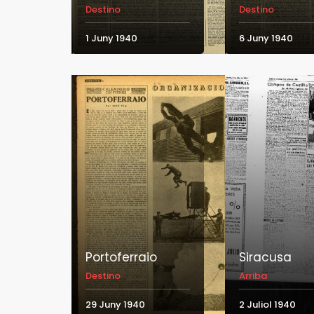
Destino
Destino
1 Juny 1940
6 Juny 1940
Portoferraio
Siracusa
Destino
Arriba
29 Juny 1940
2 Juliol 1940