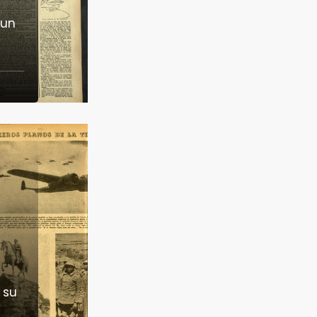
 un
 su