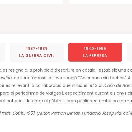
1937-1939
1940-1959
LA GUERRA CIVIL
LA REPRESA
la es resigna a la prohibició d’escriure en català i estableix una
estino
, on serà famosa la seva secció “Calendario sin fechas”. A 
mbé és rellevant la col·laboració que inicia el 1943 al
Diario de Bar
pera el periodisme de viatges i, especialment durant els anys c
l·lent acollida entre el públic i seran publicats també en forma d
 mas. Llofriu, 1957 (Autor: Ramon Dimas. Fundació Josep Pla, col•