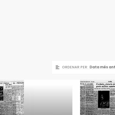
Data més an
ORDENAR PER:
5