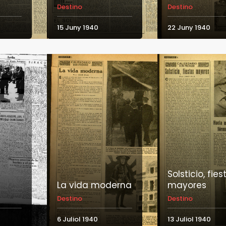
Destino
Destino
15 Juny 1940
22 Juny 1940
Solsticio, fies
La vida moderna
mayores
Destino
Destino
6 Juliol 1940
13 Juliol 1940