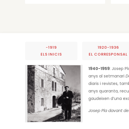
-1919
1920-1936
ELS INICIS
EL CORRESPONSAL
1940-1959
: Josep P
anys al setmanari
D
diaris i revistes, ta
anys quaranta, recu
gaudeixen d’una exce
Josep Pla davant del