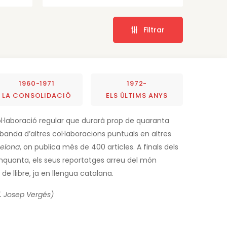
Filtrar
1960-1971
1972-
LA CONSOLIDACIÓ
ELS ÚLTIMS ANYS
 col·laboració regular que durarà prop de quaranta
banda d’altres col·laboracions puntuals en altres
celona
, on publica més de 400 articles. A finals dels
inquanta, els seus reportatges arreu del món
e llibre, ja en llengua catalana.
l. Josep Vergés)