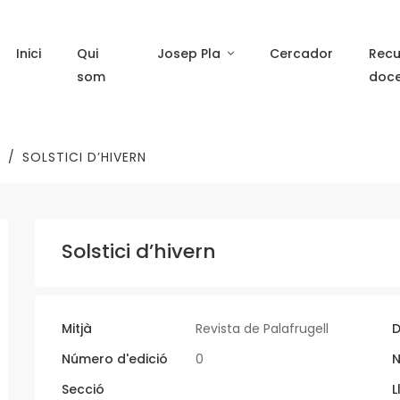
Inici
Qui
Josep Pla
Cercador
Recu
som
doc
L
SOLSTICI D’HIVERN
Solstici d’hivern
Mitjà
Revista de Palafrugell
D
Número d'edició
0
N
Secció
L