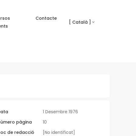
rsos
Contacte
[ Català ]
ents
ata
1 Desembre 1976
úmero pàgina
10
loc de redacció
[No identificat]