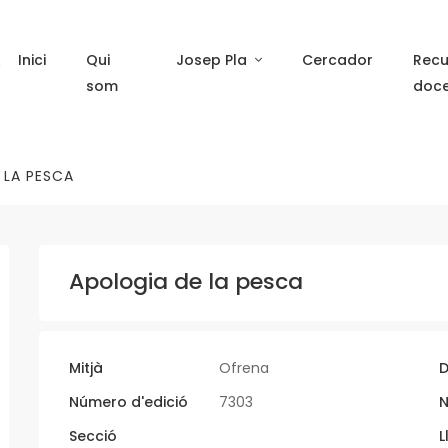
Inici
Qui
Josep Pla
Cercador
Recu
som
doc
 LA PESCA
Apologia de la pesca
Mitjà
Ofrena
D
Número d'edició
7303
N
Secció
L