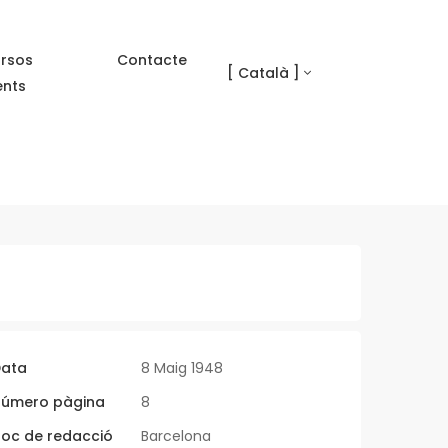
rsos
Contacte
[ Català ]
ents
ata
8 Maig 1948
úmero pàgina
8
loc de redacció
Barcelona