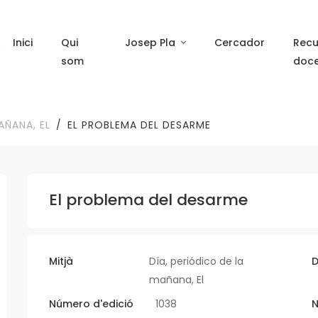
Inici
Qui
Josep Pla
Cercador
Recu
som
doc
AÑANA, EL
EL PROBLEMA DEL DESARME
El problema del desarme
Mitjà
Día, periódico de la
D
mañana, El
Número d'edició
1038
N