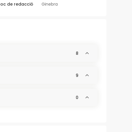
loc de redacció
Ginebra
8
9
0