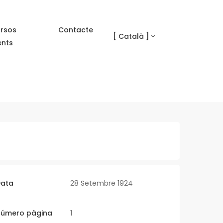
rsos
Contacte
[ Català ]
ents
ata
28 Setembre 1924
úmero pàgina
1