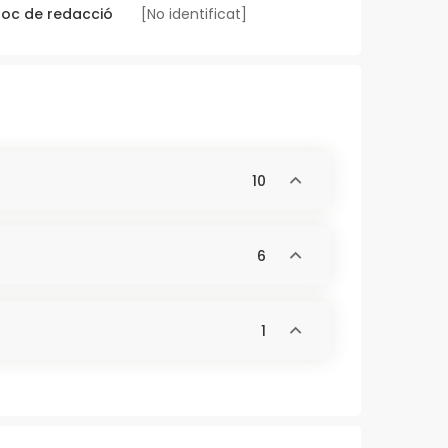
loc de redacció
[No identificat]
10
6
1