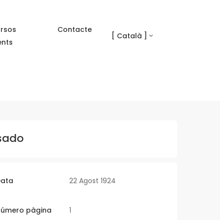
rsos
Contacte
[ Català ]
ents
sado
ata
22 Agost 1924
úmero pàgina
1