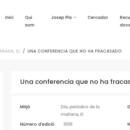
Inici
Qui
Josep Pla
Cercador
Recu
som
doc
AÑANA, EL
UNA CONFERENCIA QUE NO HA FRACASADO
Una conferencia que no ha fraca
Mitjà
Día, periódico de la
D
mañana, El
Número d'edició
1006
N