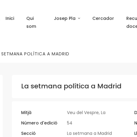
Inici
Qui
Josep Pla
Cercador
Recu
som
doc
 SETMANA POLÍTICA A MADRID
La setmana política a Madrid
Mitjà
Veu del Vespre, La
D
Número d'edició
54
N
Secció
La setmana a Madrid
L