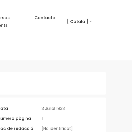
rsos
Contacte
[ Català ]
ents
ata
3 Juliol 1933
úmero pàgina
1
loc de redacció
[No identificat]