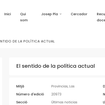
Inici
Qui
Josep Pla
Cercador
Recu
som
doc
ENTIDO DE LA POLÍTICA ACTUAL
El sentido de la política actual
Mitjà
Provincias, Las
D
Número d'edició
20973
N
Secció
Últimas noticias
L