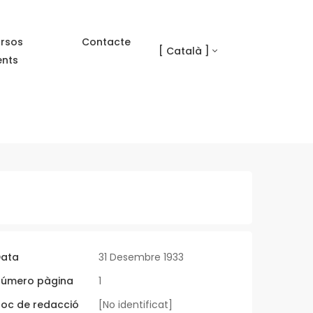
rsos
Contacte
[ Català ]
ents
ata
31 Desembre 1933
úmero pàgina
1
loc de redacció
[No identificat]