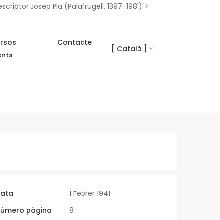
scriptor Josep Pla (Palafrugell, 1897-1981)">
rsos
Contacte
[ Català ]
ents
ata
1 Febrer 1941
úmero pàgina
8