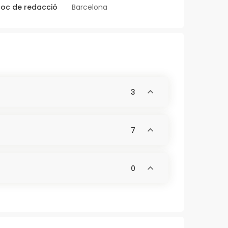
loc de redacció
Barcelona
3
7
0