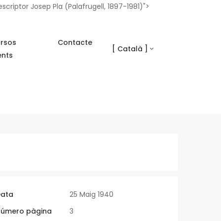
scriptor Josep Pla (Palafrugell, 1897-1981)">
rsos
Contacte
[ Català ]
ents
ata
25 Maig 1940
úmero pàgina
3