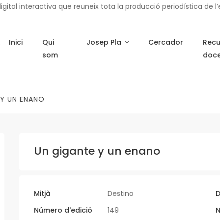
ital interactiva que reuneix tota la producció periodística de l’e
Inici
Qui
Josep Pla
Cercador
Recu
som
doc
 Y UN ENANO
Un gigante y un enano
Mitjà
Destino
D
Número d'edició
149
N