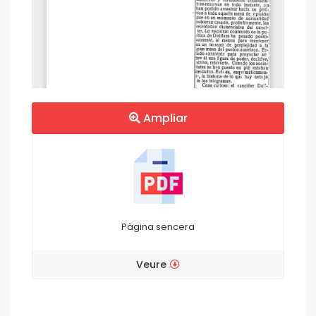
Ampliar
Pàgina sencera
Veure