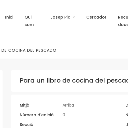
Inici
Qui
Josep Pla
Cercador
Recu
som
doc
O DE COCINA DEL PESCADO
Para un libro de cocina del pesca
Mitjà
Arriba
D
Número d'edició
0
N
Secció
L