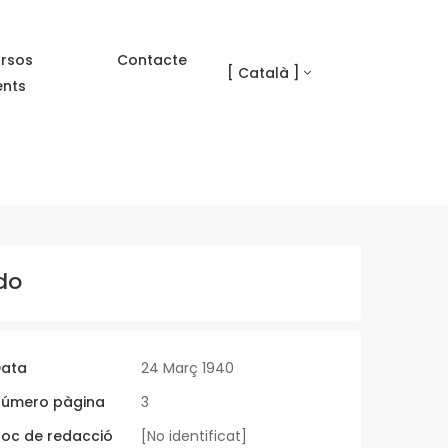
rsos
Contacte
[ Català ]
ents
do
ata
24 Març 1940
úmero pàgina
3
loc de redacció
[No identificat]