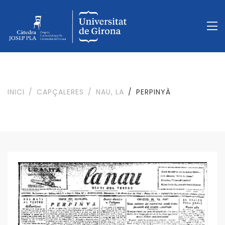
INICI
CAPÇALERES
NAU, LA
PERPINYÀ