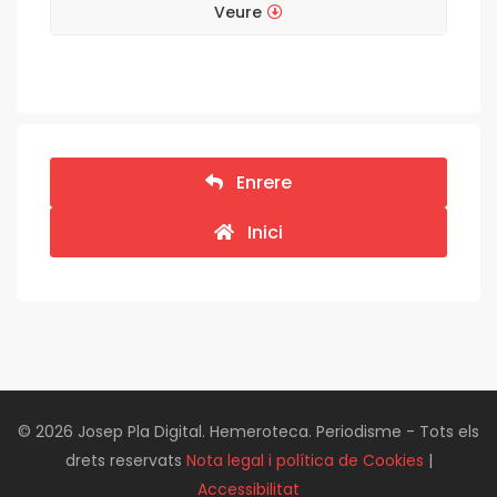
Veure
Enrere
Inici
© 2026 Josep Pla Digital. Hemeroteca. Periodisme - Tots els
drets reservats
Nota legal i política de Cookies
|
Accessibilitat