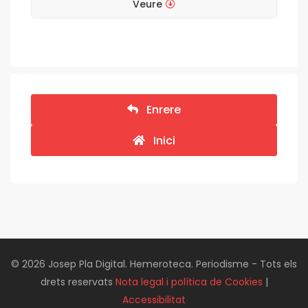
Veure
Enrere
Inici
© 2026 Josep Pla Digital. Hemeroteca. Periodisme - Tots els
drets reservats
Nota legal i política de Cookies
|
Accessibilitat