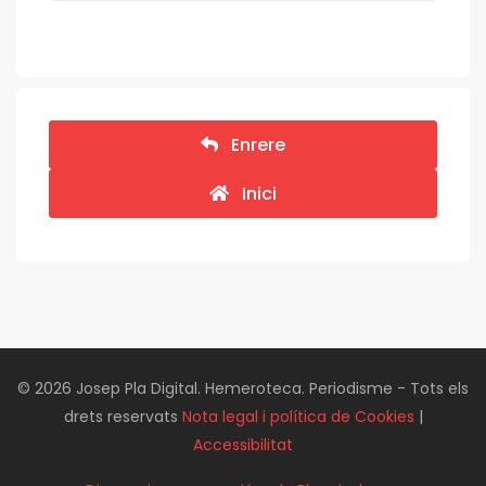
Enrere
Inici
© 2026 Josep Pla Digital. Hemeroteca. Periodisme - Tots els
drets reservats
Nota legal i política de Cookies
|
Accessibilitat