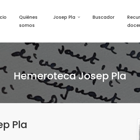
icio
Quiénes
Josep Pla
Buscador
Recu
somos
doce
Hemeroteca Josep Pla
ep Pla