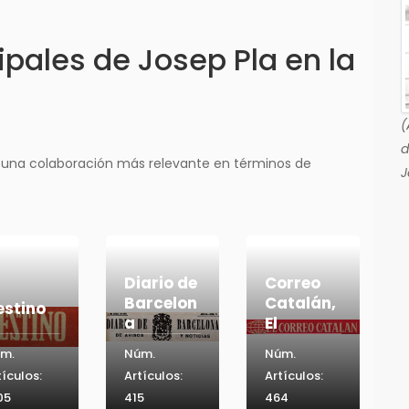
pales de Josep Pla en la
(
d
 una colaboración más relevante en términos de
J
Diario de
Correo
Barcelon
Catalán,
estino
a
El
m.
Núm.
Núm.
tículos:
Artículos:
Artículos:
05
415
464