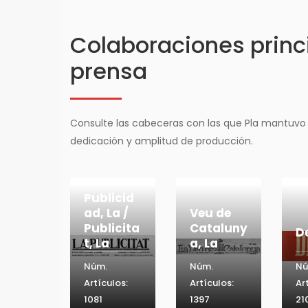
Colaboraciones princi
prensa
Consulte las cabeceras con las que Pla mantuvo
dedicación y amplitud de producción.
Publicid
ad, La /
Veu de
Publicita
Cataluny
D
t, La
a, La
Núm.
Núm.
Nú
Artículos:
Artículos:
Ar
1081
1397
21