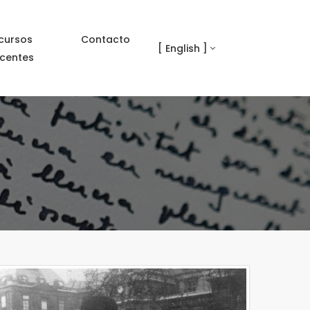
cursos
Contacto
[ English ]
centes