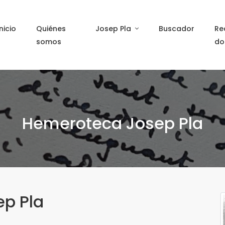
Inicio
Quiénes
Josep Pla
Buscador
Re
somos
do
Hemeroteca Josep Pla
ep Pla