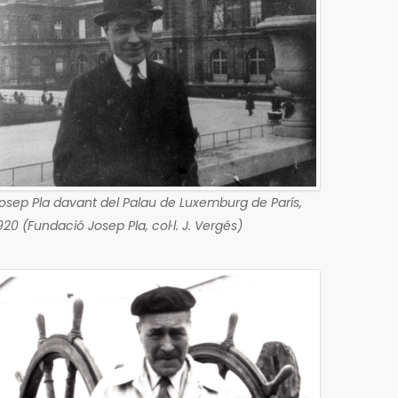
osep Pla davant del Palau de Luxemburg de París,
920 (Fundació Josep Pla, col·l. J. Vergés)