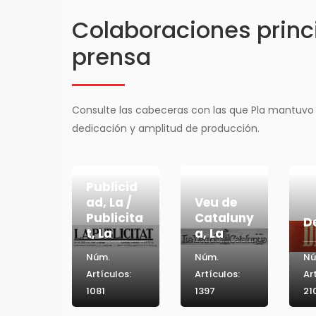
Colaboraciones princi
prensa
Consulte las cabeceras con las que Pla mantuvo
dedicación y amplitud de producción.
Publicid
ad, La /
Veu de
Publicita
Cataluny
D
t, La
a, La
Núm.
Núm.
Nú
Artículos:
Artículos:
Ar
1081
1397
21