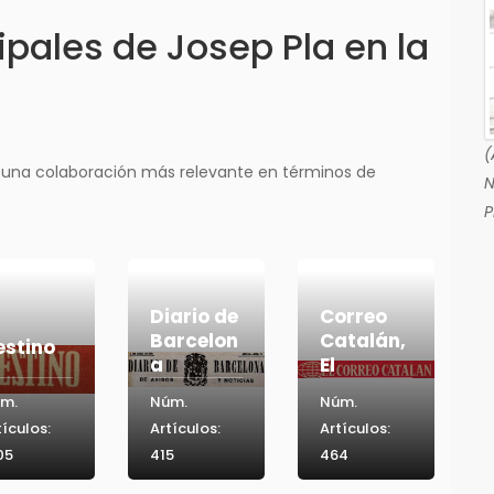
pales de Josep Pla en la
(
 una colaboración más relevante en términos de
N
P
Diario de
Correo
Barcelon
Catalán,
estino
a
El
m.
Núm.
Núm.
tículos:
Artículos:
Artículos:
05
415
464