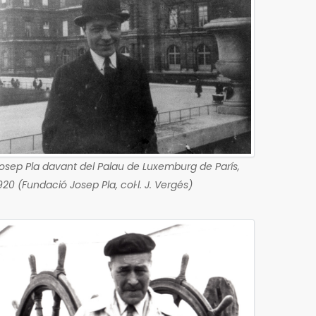
osep Pla davant del Palau de Luxemburg de París,
920 (Fundació Josep Pla, col·l. J. Vergés)