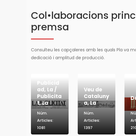
Col•laboracions princ
premsa
Consulteu les capçaleres amb les quals Pla va m
dedicació i amplitud de producció.
Publicid
ad, La /
Veu de
Publicita
Cataluny
D
t, La
a, La
Núm.
Núm.
Nú
Articles:
Articles:
Art
1081
1397
21