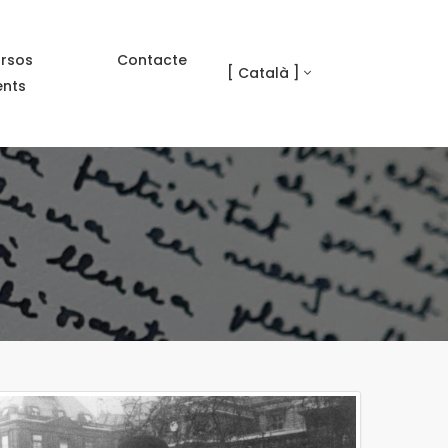
rsos
Contacte
[ Català ]
ents