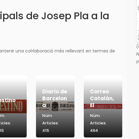
ipals de Josep Pla a la
(
antenir una col•laboració més rellevant en termes de
N
P
Diario de
Correo
Barcelon
Catalán,
estino
a
El
m.
Núm.
Núm.
icles:
Articles:
Articles:
05
415
464