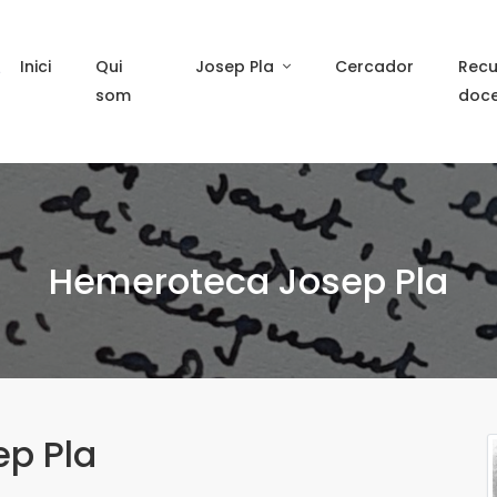
Inici
Qui
Josep Pla
Cercador
Recu
som
doc
Hemeroteca Josep Pla
ep Pla