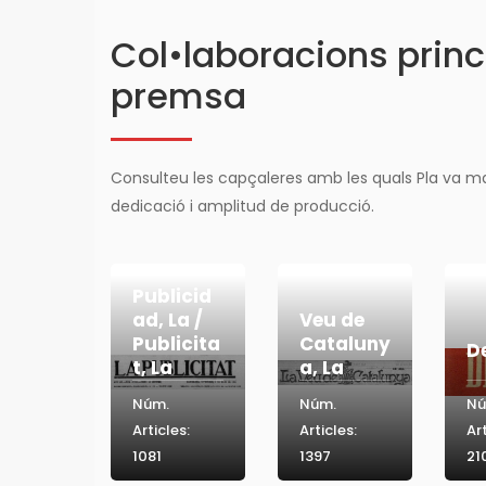
Col•laboracions princ
premsa
Consulteu les capçaleres amb les quals Pla va m
dedicació i amplitud de producció.
Publicid
ad, La /
Veu de
Publicita
Cataluny
D
t, La
a, La
Núm.
Núm.
Nú
Articles:
Articles:
Art
1081
1397
21