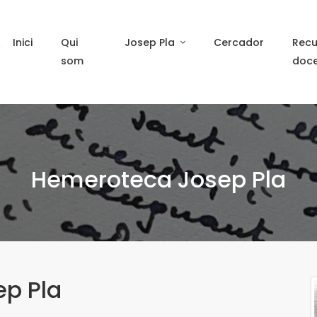
Inici
Qui
Josep Pla
Cercador
Recu
som
doc
Hemeroteca Josep Pla
ep Pla