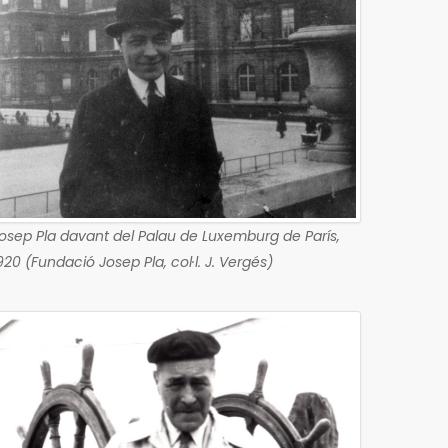
osep Pla davant del Palau de Luxemburg de París,
920 (Fundació Josep Pla, col·l. J. Vergés)