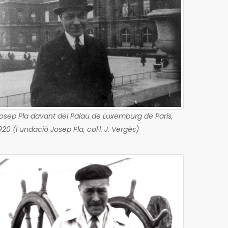
osep Pla davant del Palau de Luxemburg de París,
920 (Fundació Josep Pla, col·l. J. Vergés)