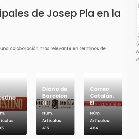
pales de Josep Pla en la
(
 una colaboración más relevante en términos de
N
P
Diario de
Correo
Barcelon
Catalán,
estino
a
El
m.
Núm.
Núm.
tículos:
Artículos:
Artículos:
05
415
464