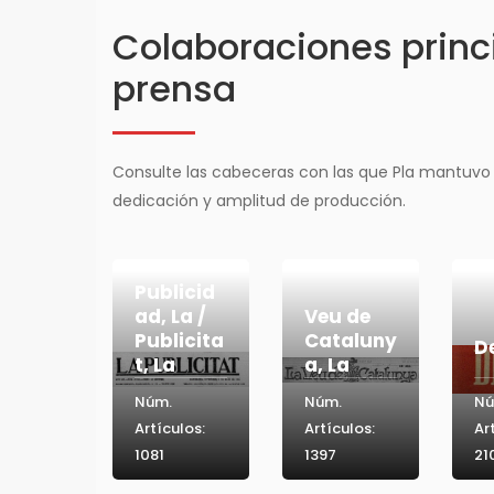
Colaboraciones princi
prensa
Consulte las cabeceras con las que Pla mantuvo
dedicación y amplitud de producción.
Publicid
ad, La /
Veu de
Publicita
Cataluny
D
t, La
a, La
Núm.
Núm.
Nú
Artículos:
Artículos:
Ar
1081
1397
21