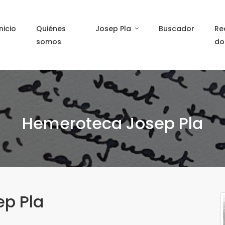
Inicio
Quiénes
Josep Pla
Buscador
Re
somos
do
Hemeroteca Josep Pla
ep Pla