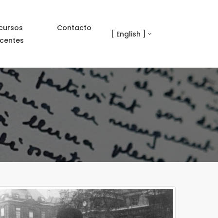
cursos
Contacto
[ English ]
centes