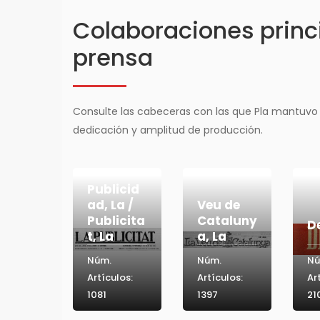
Colaboraciones princi
prensa
Consulte las cabeceras con las que Pla mantuvo
dedicación y amplitud de producción.
Publicid
ad, La /
Veu de
Publicita
Cataluny
D
t, La
a, La
Núm.
Núm.
Nú
Artículos:
Artículos:
Ar
1081
1397
21