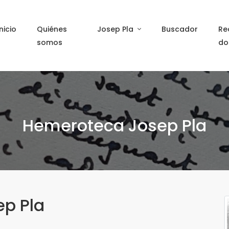
Inicio
Quiénes
Josep Pla
Buscador
Re
somos
do
Hemeroteca Josep Pla
ep Pla