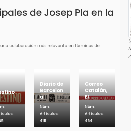
pales de Josep Pla en la
(
 una colaboración más relevante en términos de
N
P
Diario de
Correo
Barcelon
Catalán,
estino
a
El
m.
Núm.
Núm.
tículos:
Artículos:
Artículos:
05
415
464