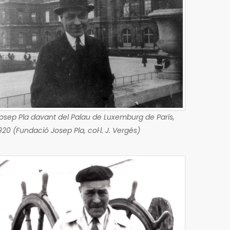
osep Pla davant del Palau de Luxemburg de París,
920 (Fundació Josep Pla, col·l. J. Vergés)